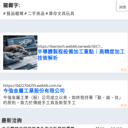
關鍵字:
詢價
#
藝品蠟燭
#
二手商品
#
庫存文具玩具
https://leantech.web66.tw/web/SEC?
postId=1355299
半導體製程設備加工重點｜高精度加工
技術解析
https://0422704255.web66.com.tw
今強金屬工業股份有限公司
今強金屬工業（股）公司成立以來，始終抱持著「勤、誠、信」
的原則，致力於傳統手工具及新型手工
最新洽詢