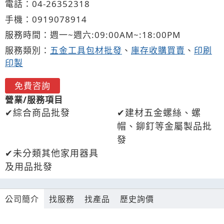
電話：
04-2
6
3
5
2318
手機：
0919
0
7
8
914
服務時間：週一~週六:09:00AM~:18:00PM
服務類別：
五金工具包材批發
、
庫存收購買賣
、
印刷
印製
免費咨詢
營業/服務項目
綜合商品批發
建材五金螺絲、螺
帽、鉚釘等金屬製品批
發
未分類其他家用器具
及用品批發
公司簡介
找服務
找產品
歷史詢價