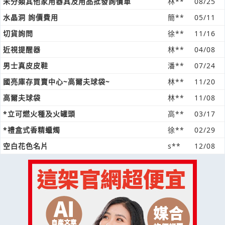
未分類其他家用器具及用品批發詢價單
林**
08/25
水晶洞 詢價費用
簡**
05/11
切貨詢問
徐**
11/16
近視提醒器
林**
04/08
男士真皮皮鞋
潘**
07/24
國亮庫存買賣中心~高爾夫球袋~
林**
11/20
高爾夫球袋
林**
11/08
*立可燃火種及火罐頭
高**
03/17
*禮盒式香精蠟燭
徐**
02/29
空白花色名片
s**
12/08