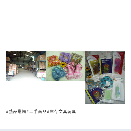
單/外銷存退貨/公司工廠清倉品/下架商品/樣品貨/倒
店貨/貨物底押/庫存批發---等 ╭☆°商品包括:工藝品/
禮贈品/五金用品/家電用品/皮件飾品/文具玩具/家庭
百貨--等 ╭☆°本公司備有大型的批發倉庫,供大小額批
發,歡迎想創業的夥扮?一同加入國亮...共同創造事業的
巔峰~~ ╭☆°洽詢專線 0919-078914 劉 先 生
#
藝品蠟燭
#
二手商品
#
庫存文具玩具