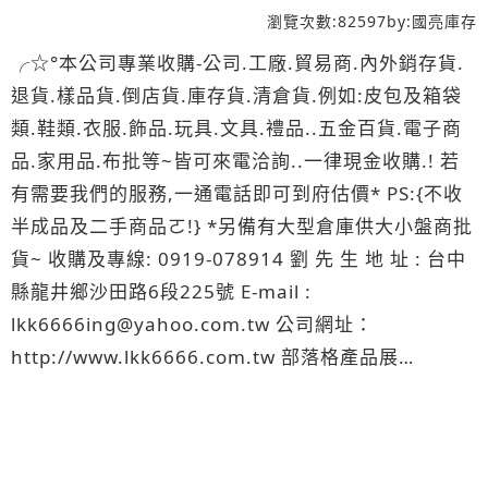
瀏覽次數:
82597
by:
國亮庫存
╭☆°本公司專業收購-公司.工廠.貿易商.內外銷存貨.
退貨.樣品貨.倒店貨.庫存貨.清倉貨.例如:皮包及箱袋
類.鞋類.衣服.飾品.玩具.文具.禮品..五金百貨.電子商
品.家用品.布批等~皆可來電洽詢..一律現金收購.! 若
有需要我們的服務,一通電話即可到府估價* PS:{不收
半成品及二手商品ㄛ!} *另備有大型倉庫供大小盤商批
貨~ 收購及專線: 0919-078914 劉 先 生 地 址 : 台中
縣龍井鄉沙田路6段225號 E-mail :
lkk6666ing@yahoo.com.tw 公司網址：
http://www.lkk6666.com.tw 部落格產品展
示:http://www.wretch.cc/album/lkk6666ing 電 話
:(04)-26352318 傳 真 :(04)-26352319 敬 祝:商 祺
國亮國際企業有限公司╭☆°國亮國際企業專業經營:庫
存品收購/庫存品批發/切貨買賣/外銷貿易/處理外銷丟