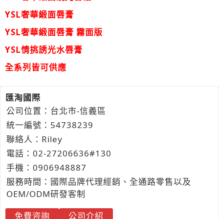
YSL奢華緞面唇膏
YSL奢華緞面唇膏 霧面版
YSL情挑誘光水唇膏
全系列皆可供應
匯淘國際
公司位置：台北市-信義區
統一編號：54738239
聯絡人：Riley
電話：
02-2
7
2
0
6636#130
手機：
0906
9
4
8
887
服務時間：國際品牌代理經銷、全通路零售以及
OEM/ODM研發客制
免費咨詢
公司介紹