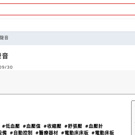
聲音
聲音
9/30
#低血壓
#血壓值
#收縮壓
#舒張壓
#血壓計
設備
#自動控制
#醫療器材
#電動床床板
#電動床板