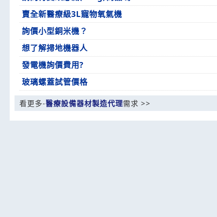
賣全新醫療級3L寵物氧氣機
詢價小型銅米機？
想了解掃地機器人
發電機詢價費用?
玻璃螺蓋試管價格
看更多-
醫療設備器材製造代理
需求 >>