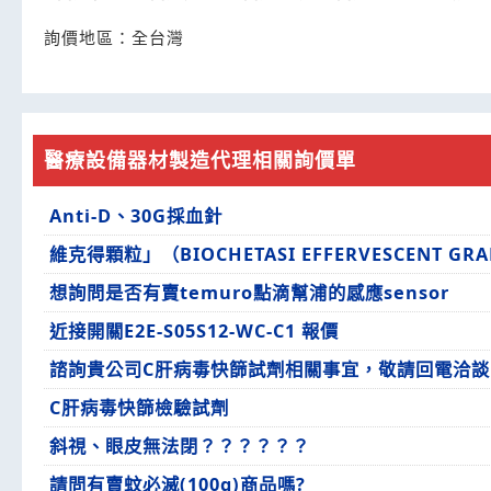
詢價地區：
全台灣
醫療設備器材製造代理相關詢價單
Anti-D、30G採血針
維克得顆粒」（BIOCHETASI EFFERVESCENT GR
想詢問是否有賣temuro點滴幫浦的感應sensor
近接開關E2E-S05S12-WC-C1 報價
諮詢貴公司C肝病毒快篩試劑相關事宜，敬請回電洽談
C肝病毒快篩檢驗試劑
斜視、眼皮無法閉？？？？？？
請問有賣蚊必滅(100g)商品嗎?