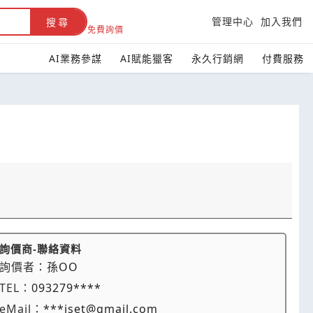
管理中心
加入我們
搜尋
免費詢價
AI業務參謀
AI賦能獵客
永久行銷網
付費服務
詢價商-聯絡資料
詢價者：
孫OO
TEL：
093279****
eMail：
***iset@gmail.com