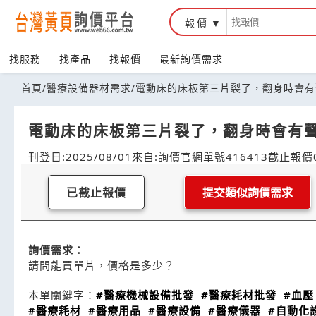
報價
找服務
找產品
找報價
最新詢價需求
首頁
/
醫療設備器材需求
/
電動床的床板第三片裂了，翻身時會有
電動床的床板第三片裂了，翻身時會有
刊登日:2025/08/01
來自:詢價官網
單號416413
截止報價0
已截止報價
提交類似詢價需求
詢價需求：
請問能買單片，價格是多少？
本單關鍵字：
#醫療機械設備批發
#醫療耗材批發
#血壓
#醫療耗材
#醫療用品
#醫療設備
#醫療儀器
#自動化