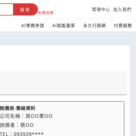
管理中心
加入我們
搜尋
免費詢價
AI業務參謀
AI賦能獵客
永久行銷網
付費服務
詢價商-聯絡資料
公司名稱：
晁OO業OO
詢價者：
蔡OO
TEL：
093939****