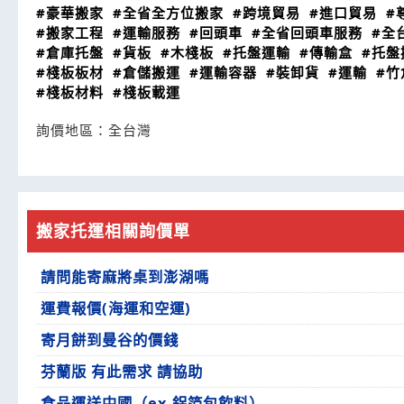
#豪華搬家
#全省全方位搬家
#跨境貿易
#進口貿易
#
#搬家工程
#運輸服務
#回頭車
#全省回頭車服務
#全
#倉庫托盤
#貨板
#木棧板
#托盤運輸
#傳輸盒
#托盤
#棧板板材
#倉儲搬運
#運輸容器
#裝卸貨
#運輸
#竹
#棧板材料
#棧板載運
詢價地區：
全台灣
搬家托運相關詢價單
請問能寄麻將桌到澎湖嗎
運費報價(海運和空運)
寄月餅到曼谷的價錢
芬蘭版 有此需求 請協助
食品運送中國（ex.鋁箔包飲料）