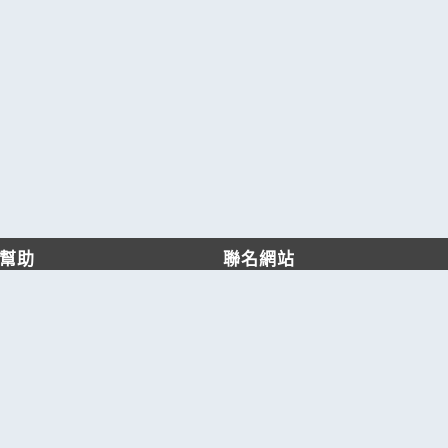
幫助
聯名網站
客服中心
六六工商服務網
服務條款/隱私權政策
六六工商詢價服務網
JB產品網
六六黃頁
台灣黃頁｜求報價