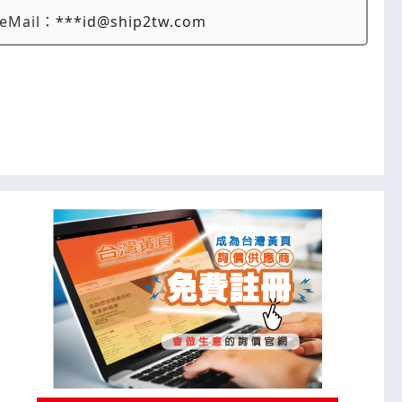
eMail：
***id@ship2tw.com