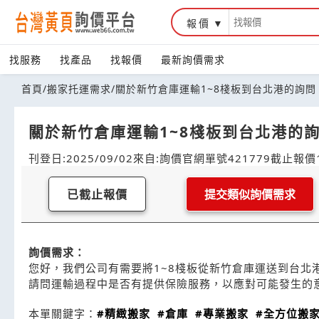
報價
找服務
找產品
找報價
最新詢價需求
首頁
/
搬家托運需求
/
關於新竹倉庫運輸1~8棧板到台北港的詢問
關於新竹倉庫運輸1~8棧板到台北港的
刊登日:2025/09/02
來自:詢價官網
單號421779
截止報價1
已截止報價
提交類似詢價需求
詢價需求：
您好，我們公司有需要將1~8棧板從新竹倉庫運送到台北
請問運輸過程中是否有提供保險服務，以應對可能發生的
本單關鍵字：
#精緻搬家
#倉庫
#專業搬家
#全方位搬