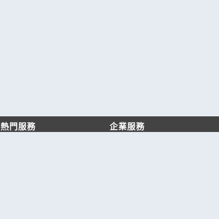
熱門服務
企業服務
找服務
付費服務
找產品
加入我們
產業資訊
管理中心
要報價
要詢價