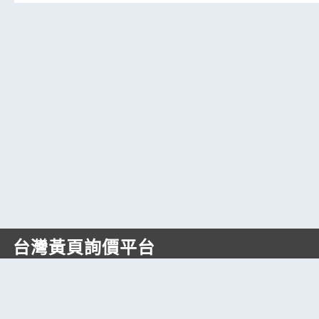
台灣黃頁詢價平台
https://www.web66.com.tw
六六電商股份有限公司(統編28697248)
際標資訊科技股份有限公司(統編70398496)