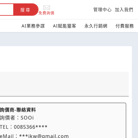
管理中心
加入我們
搜尋
免費詢價
AI業務參謀
AI賦能獵客
永久行銷網
付費服務
詢價商-聯絡資料
詢價者：
SOOi
TEL：
0085366****
eMail：
***ikw@gmail.com