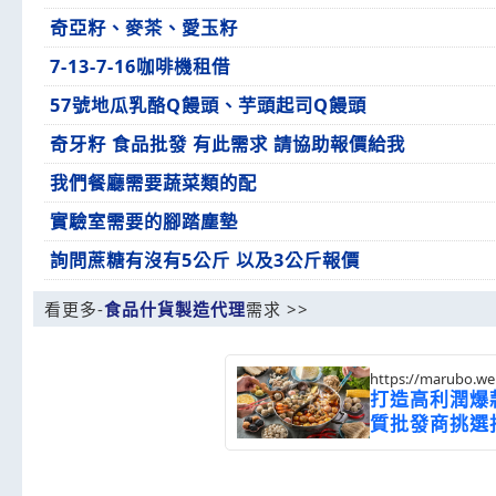
奇亞籽、麥茶、愛玉籽
7-13-7-16咖啡機租借
57號地瓜乳酪Q饅頭、芋頭起司Q饅頭
奇牙籽 食品批發 有此需求 請協助報價給我
我們餐廳需要蔬菜類的配
實驗室需要的腳踏塵墊
詢問蔗糖有沒有5公斤 以及3公斤報價
看更多-
食品什貨製造代理
需求 >>
https://marubo.w
打造高利潤爆
質批發商挑選