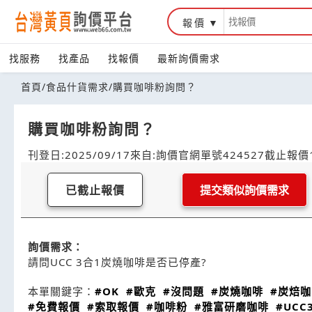
報價
找服務
找產品
找報價
最新詢價需求
首頁
/
食品什貨需求
/
購買咖啡粉詢問？
購買咖啡粉詢問？
刊登日:2025/09/17
來自:詢價官網
單號424527
截止報價1
已截止報價
提交類似詢價需求
詢價需求：
請問UCC 3合1炭燒咖啡是否已停產?
本單關鍵字：
#OK
#歐克
#沒問題
#炭燒咖啡
#炭焙咖
#免費報價
#索取報價
#咖啡粉
#雅富研磨咖啡
#UC