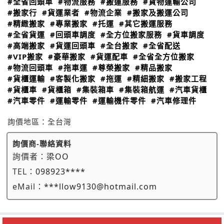
#全省回頭車
#物流服務
#搬運服務
#貨物運輸公司
#搬家行
#貨運業者
#物流企業
#搬家及搬運公司
#精緻搬家
#專業搬家
#托運
#其它搬運服務
#全省貨運
#回頭車調度
#全方位搬家服務
#貨車調度
#高端搬家
#貨運回頭車
#全台搬家
#全省配送
#VIP搬家
#豪華搬家
#貨運配車
#全省全方位搬家
#物流回頭車
#拖車運
#尊榮搬家
#精品搬家
#貨櫃運輸
#客製化搬家
#拖運
#精細搬家
#搬家工程
#貨櫃車
#貨櫃箱
#集裝箱車
#集裝箱航運
#汽車貨櫃
#汽車零件
#運輸零件
#運輸機件零件
#汽車修理件
詢價地區：
全台灣
詢價商-聯絡資料
詢價者：
梁OO
TEL：
098923****
eMail：
***llow9130@hotmail.com