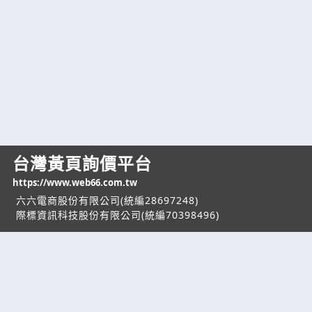
台灣黃頁詢價平台
https://www.web66.com.tw
六六電商股份有限公司(統編28697248)
際標資訊科技股份有限公司(統編70398496)
熱門服務
企業服務
幫助
找服務
付費服務
客服中心
找產品
加入我們
服務條款/隱私權