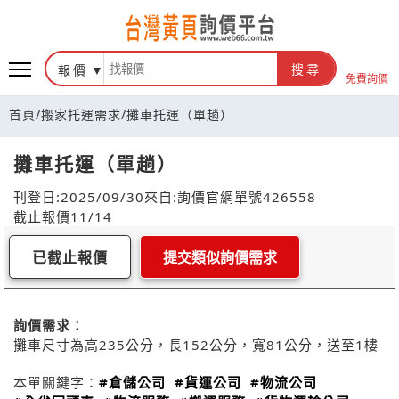
報價
搜尋
免費詢價
首頁
/
搬家托運需求
/
攤車托運（單趟）
攤車托運（單趟）
刊登日:2025/09/30
來自:詢價官網
單號426558
截止報價11/14
已截止報價
提交類似詢價需求
詢價需求：
攤車尺寸為高235公分，長152公分，寬81公分，送至1樓
本單關鍵字：
#倉儲公司
#貨運公司
#物流公司