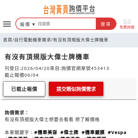
報價
搜尋
免費詢價
首頁
/
自行電動機車需求
/
有沒有頂規版大偉士牌機車
有沒有頂規版大偉士牌機車
刊登日:2026/04/20
來自:詢價官網
單號453413
截止報價06/04
已截止報價
提交類似詢價需求
詢價需求：
有沒有頂規版大偉士想要去看看 想了解價格
本單關鍵字：
#機車美容
#偉士牌
#機車鍍膜
#Vespa