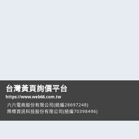
台灣黃頁詢價平台
https://www.web66.com.tw
六六電商股份有限公司(統編28697248)
際標資訊科技股份有限公司(統編70398496)
熱門服務
企業服務
幫助
找服務
付費服務
客服中心