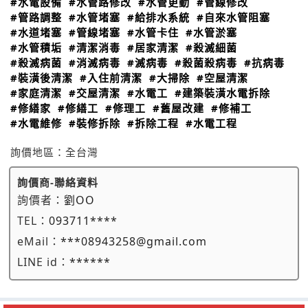
#水電設備
#水管路修改
#水管更動
#管線修改
#管路調整
#水管堵塞
#給排水系統
#自來水管阻塞
#水道堵塞
#管線堵塞
#水管卡住
#水管淤塞
#水管積垢
#清潔消毒
#居家清潔
#殺滅細菌
#殺滅病菌
#消滅病毒
#滅病毒
#殺菌殺病毒
#抗病毒
#裝潢後清潔
#入住前清潔
#大掃除
#空屋清潔
#家庭清潔
#交屋清潔
#水電工
#建築裝潢水電拆除
#修繕家
#修繕工
#修理工
#舊屋改建
#修補工
#水電維修
#裝修拆除
#拆除工程
#水電工程
詢價地區：
全台灣
詢價商-聯絡資料
詢價者：
劉OO
TEL：
093711****
eMail：
***08943258@gmail.com
LINE id：
******