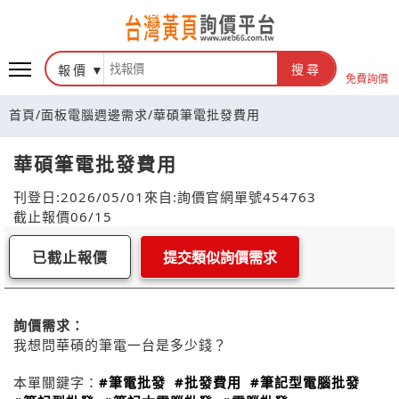
報價
搜尋
免費詢價
首頁
/
面板電腦週邊需求
/
華碩筆電批發費用
華碩筆電批發費用
刊登日:2026/05/01
來自:詢價官網
單號454763
截止報價06/15
已截止報價
提交類似詢價需求
詢價需求：
我想問華碩的筆電一台是多少錢？
本單關鍵字：
#筆電批發
#批發費用
#筆記型電腦批發