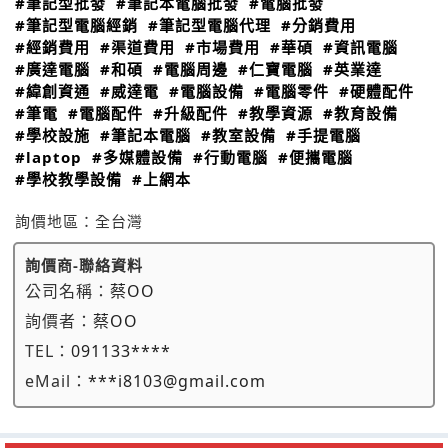
#筆記型批發
#筆記本電腦批發
#電腦批發
#筆記型電腦經銷
#筆記型電腦代理
#分銷費用
#經銷費用
#渠道費用
#市場費用
#華碩
#資訊電腦
#廣達電腦
#和碩
#電腦周邊
#仁寶電腦
#英業達
#緯創資通
#威達電
#電腦設備
#電腦零件
#硬體配件
#筆電
#電腦配件
#升級配件
#教學資源
#教育設備
#學校設施
#筆記本電腦
#教室設備
#手提電腦
#laptop
#多媒體設備
#行動電腦
#便攜電腦
#學校教學設備
#上網本
詢價地區：
全台灣
詢價商-聯絡資料
公司名稱：
蔡OO
詢價者：
蔡OO
TEL：
091133****
eMail：
***i8103@gmail.com