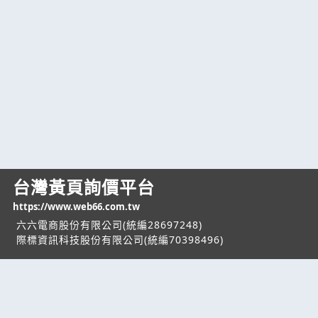
台灣黃頁詢價平台
https://www.web66.com.tw
六六電商股份有限公司(統編28697248)
際標資訊科技股份有限公司(統編70398496)
熱門服務
企業服務
幫助
找服務
付費服務
客服中心