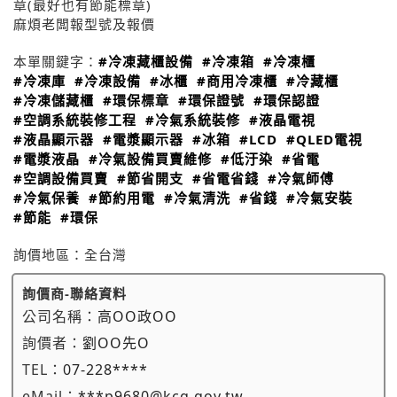
章(最好也有節能標章)
麻煩老闆報型號及報價
本單關鍵字：
#冷凍藏櫃設備
#冷凍箱
#冷凍櫃
#冷凍庫
#冷凍設備
#冰櫃
#商用冷凍櫃
#冷藏櫃
#冷凍儲藏櫃
#環保標章
#環保證號
#環保認證
#空調系統裝修工程
#冷氣系統裝修
#液晶電視
#液晶顯示器
#電漿顯示器
#冰箱
#LCD
#QLED電視
#電漿液晶
#冷氣設備買賣維修
#低汙染
#省電
#空調設備買賣
#節省開支
#省電省錢
#冷氣師傅
#冷氣保養
#節約用電
#冷氣清洗
#省錢
#冷氣安裝
#節能
#環保
詢價地區：
全台灣
詢價商-聯絡資料
公司名稱：
高OO政OO
詢價者：
劉OO先O
TEL：
07-228****
eMail：
***p9680@kcg.gov.tw