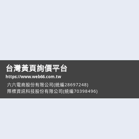
台灣黃頁詢價平台
https://www.web66.com.tw
六六電商股份有限公司(統編28697248)
際標資訊科技股份有限公司(統編70398496)
熱門服務
企業服務
幫助
找服務
付費服務
客服中心
找產品
加入我們
服務條款/隱私權
政策