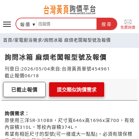
報價
搜尋
免費詢價
首頁
/
家電廚浴需求
/
詢問冰箱 麻煩老闆報型號及報價
詢問冰箱 麻煩老闆報型號及報價
刊登日:2026/05/04
來自:台灣黃頁
單號454961
截止報價06/18
已截止報價
提交類似詢價需求
詢價需求：
原使用三洋SR-310B8，尺寸寬646x高1696x深700，有效
內容積310L，等校內容積374L。
希望有相近尺寸的型號(可一樣或大一點點)，必須有環保標