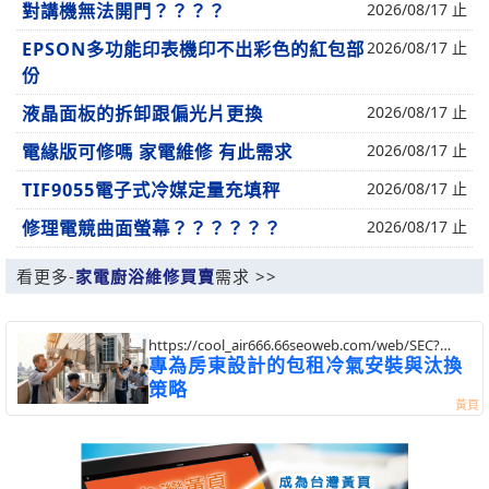
對講機無法開門？？？？
2026/08/17 止
EPSON多功能印表機印不出彩色的紅包部
2026/08/17 止
份
液晶面板的拆卸跟偏光片更換
2026/08/17 止
電緣版可修嗎 家電維修 有此需求
2026/08/17 止
TIF9055電子式冷媒定量充填秤
2026/08/17 止
修理電競曲面螢幕？？？？？？
2026/08/17 止
看更多-
家電廚浴維修買賣
需求 >>
https://cool_air666.66seoweb.com/web/SEC?
postId=1356537
專為房東設計的包租冷氣安裝與汰換
策略