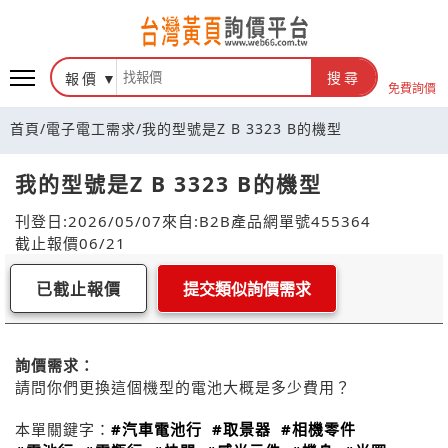
報價
搜尋
免費詢價
首頁
/
電子電工需求
/
我的型號是Z B 3323 B的機型
我的型號是Z B 3323 B的機型
刊登日:2026/05/07
來自:B2B產品網
單號455364
截止報價06/21
已截止報價
提交類似詢價需求
詢價需求：
請問你們更換這個機型的電池大概是多少費用？
本單關鍵字：
#汽車電池行
#取景器
#相機零件