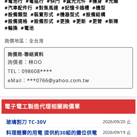
#電池行
#電瓶行
#快門
#感光元件
#機身
#光圈
#汽車配件行
#對焦馬達
#記憶卡插槽
#機型
#設備類型
#裝置形式
#機器型式
#設備結構
#設備規格
#設備形式
#更換
#更新
#更替
#新陳
#輪換
#電池
詢價地區：
全台灣
詢價商-聯絡資料
詢價者：
林OO
TEL：
098608****
eMail：
***0766@yahoo.com.tw
電子電工製造代理相關詢價單
玻璃割刀 TC-30V
2026/09/20 止
料理競賽的用電 提供約30組的攤位供電
2026/09/19 止