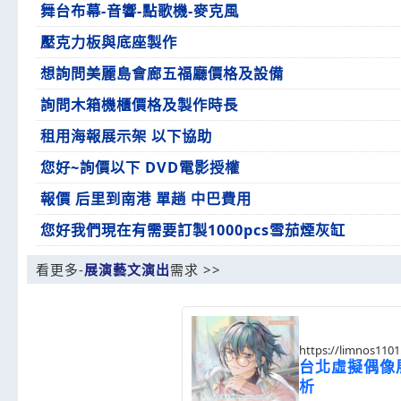
舞台布幕-音響-點歌機-麥克風
壓克力板與底座製作
想詢問美麗島會廊五福廳價格及設備
詢問木箱機櫃價格及製作時長
租用海報展示架 以下協助
您好~詢價以下 DVD電影授權
報價 后里到南港 單趟 中巴費用
您好我們現在有需要訂製1000pcs雪茄煙灰缸
看更多-
展演藝文演出
需求 >>
https://limnos110
台北虛擬偶像展
析