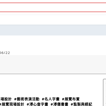
6/22
展場設計
#藝術表演活動
#名人字畫
#展覽布置
#展覽現場設計
#溥心畬字畫
#溥儒書畫
#監製與經紀