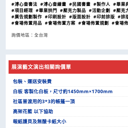
#溥心畬書法
#溥心畬繪畫
#民國書畫
#製作人
#畢業
#項目經理
#畢業拱門
#壓克力製品
#活動企劃
#壓克
#廣告規劃製作
#印刷設計
#版面設計
#印前排版
#排
#會場佈置用品
#會場佈置方案
#會場佈置規劃
#會場
詢價地區：
全台灣
展演藝文演出相關詢價單
包裝、運送安裝費
白板 客製化白板，尺寸約1450mm×1700mm
社區普渡用的3*3的帳蓬一頂
高架花籃 以下協助
報紙護貝及無酸卡紙大小