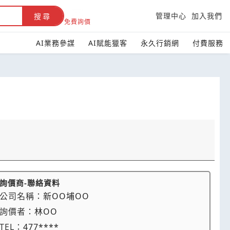
管理中心
加入我們
搜尋
免費詢價
AI業務參謀
AI賦能獵客
永久行銷網
付費服務
詢價商-聯絡資料
公司名稱：
新OO埔OO
詢價者：
林OO
TEL：
477****