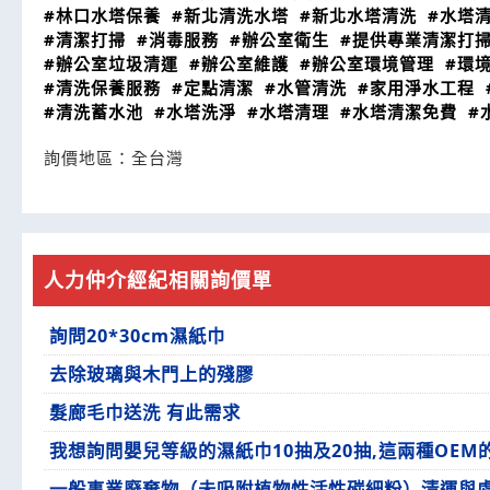
#林口水塔保養
#新北清洗水塔
#新北水塔清洗
#水塔
#清潔打掃
#消毒服務
#辦公室衛生
#提供專業清潔打
#辦公室垃圾清運
#辦公室維護
#辦公室環境管理
#環
#清洗保養服務
#定點清潔
#水管清洗
#家用淨水工程
#清洗蓄水池
#水塔洗淨
#水塔清理
#水塔清潔免費
#
詢價地區：
全台灣
人力仲介經紀相關詢價單
詢問20*30cm濕紙巾
去除玻璃與木門上的殘膠
髮廊毛巾送洗 有此需求
我想詢問嬰兒等級的濕紙巾10抽及20抽,這兩種OEM
一般事業廢棄物（未吸附植物性活性碳細粉）清運與