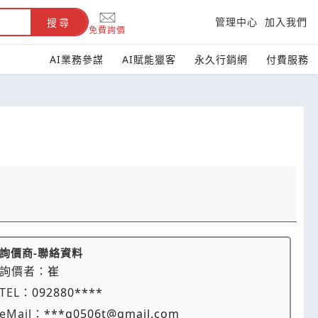
管理中心
加入我們
搜尋
免費詢價
AI業務參謀
AI賦能獵客
永久行銷網
付費服務
詢價商-聯絡資料
詢價者：
崔
TEL：
092880****
eMail：
***g0506t@gmail.com