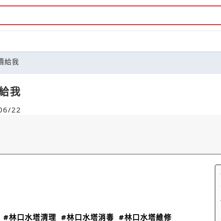
價給我
價給我
6/22
#林口水塔清理
#林口水塔消毒
#林口水塔維修