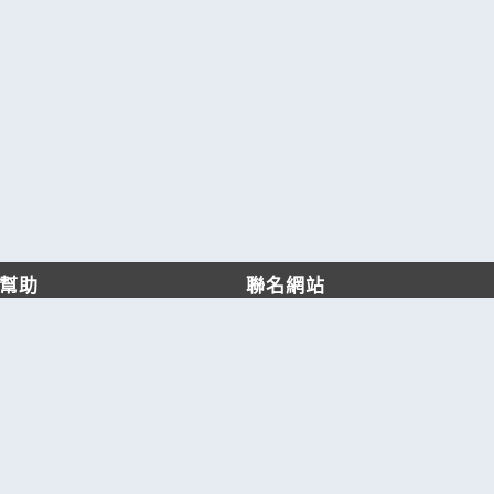
幫助
聯名網站
客服中心
六六工商服務網
服務條款/隱私權政策
六六工商詢價服務網
JB產品網
六六黃頁
台灣黃頁｜求報價