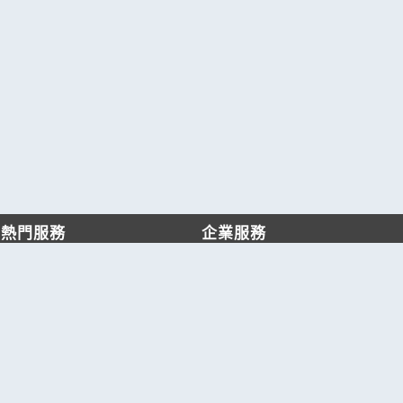
熱門服務
企業服務
找服務
付費服務
找產品
加入我們
產業資訊
管理中心
要報價
要詢價