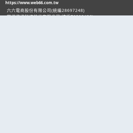
https://www.web66.com.tw
六六電商股份有限公司(統編28697248)
際標資訊科技股份有限公司(統編70398496)
熱門服務
企業服務
幫助
找服務
付費服務
客服中心
找產品
加入我們
服務條款/隱私權
政策
產業資訊
管理中心
要報價
要詢價
聯名網站
六六工商服務網
六六工商詢價服務網
JB產品網
六六黃頁
台灣黃頁｜求報價
B2BKO