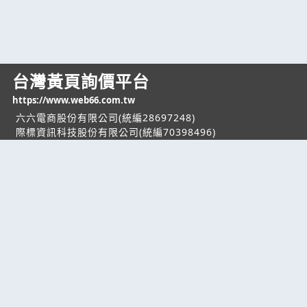
台灣黃頁詢價平台
https://www.web66.com.tw
六六電商股份有限公司(統編28697248)
際標資訊科技股份有限公司(統編70398496)
熱門服務
企業服務
幫助
找服務
付費服務
客服中心
找產品
加入我們
服務條款/隱私權
政策
產業資訊
管理中心
要報價
要詢價