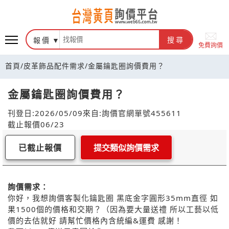
報價
搜尋
免費詢價
首頁
/
皮革飾品配件需求
/
金屬鑰匙圈詢價費用？
金屬鑰匙圈詢價費用？
刊登日:2026/05/09
來自:詢價官網
單號455611
截止報價06/23
已截止報價
提交類似詢價需求
詢價需求：
你好，我想詢價客製化鑰匙圈 黑底金字圓形35mm直徑 如
果1500個的價格和交期？（因為要大量送禮 所以工藝以低
價的去估就好 請幫忙價格內含統編&運費 感謝！