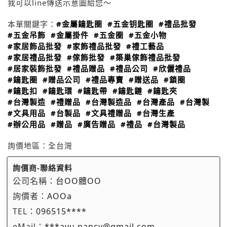
我可以line傳送示意圖給您～
本單關鍵字：
#金屬鑰匙圈
#五金钥匙圈
#禮品批發
#五金吊飾
#金屬掛件
#五金圈
#五金小物
#家居飾品批發
#家飾禮品批發
#禮工藝品
#家居禮品批發
#傢飾批發
#築巢傢飾禮品批發
#居家裝飾批發
#禮品贈品
#禮品公司
#欣儷禮品
#鑰匙圈
#贈品公司
#禮品專賣
#贈送品
#鎖圈
#鑰匙扣
#鑰匙環
#鑰匙帶
#鑰匙鏈
#鑰匙夾
#台灣製造
#禮贈品
#台灣製造品
#台灣產品
#台灣製
#文具用品
#台製品
#文具禮贈品
#台灣生產
#辦公用品
#贈品
#廣告贈品
#禮品
#台灣製品
詢價地區：
全台灣
詢價商-聯絡資料
公司名稱：
台OO體OO
詢價者：
AOOa
TEL：
096515****
eMail：
***ayu.nancy@gmail.com