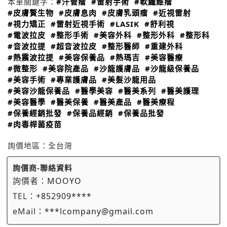
本單關鍵字：
#汗管瘤
#雷射手術
#軟纖維瘤
#皮膚贅生物
#皮膚息肉
#皮膚乳頭瘤
#近視雷射
#視力矯正
#雷射近視手術
#LASIK
#舒利視
#電波拉皮
#整形手術
#美容外科
#整形外科
#整形科
#音波拉提
#超音波拉皮
#整形醫師
#重建外科
#熱震波拉提
#美容保養品
#熱瑪吉
#美容醫療
#微整形
#美容院產品
#沙龍護膚品
#沙龍級保養品
#美容手術
#專業護膚品
#美髮沙龍用品
#美容沙龍保養品
#醫學美容
#醫美系列
#醫美護理
#美容醫學
#醫美保養
#醫美產品
#醫美療程
#保養經銷批發
#保養品經銷
#保養品批發
#肉毒桿菌疫苗
詢價地區：
全台灣
詢價商-聯絡資料
詢價者：
MOOYO
TEL：
+852909****
eMail：
***lcompany@gmail.com