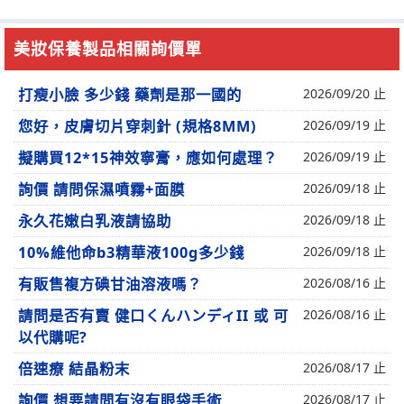
美妝保養製品相關詢價單
打瘦小臉 多少錢 藥劑是那一國的
2026/09/20 止
您好，皮膚切片穿刺針 (規格8MM)
2026/09/19 止
擬購買12*15神效寧膏，應如何處理？
2026/09/19 止
詢價 請問保濕噴霧+面膜
2026/09/18 止
永久花嫩白乳液請協助
2026/09/18 止
10%維他命b3精華液100g多少錢
2026/09/18 止
有販售複方碘甘油溶液嗎？
2026/08/16 止
請問是否有賣 健口くんハンディII 或 可
2026/08/16 止
以代購呢?
倍速療 結晶粉末
2026/08/17 止
詢價 想要請問有沒有眼袋手術
2026/08/17 止