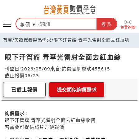
報價
搜尋
免費詢價
首頁
/
美妝保養製品需求
/
眼下汗管瘤 青萃光雷射全面去紅血絲
眼下汗管瘤 青萃光雷射全面去紅血絲
刊登日:2026/05/09
來自:詢價官網
單號455615
截止報價06/23
已截止報價
提交類似詢價需求
詢價需求：
眼下汗管瘤 青萃光雷射全面去紅血絲收費
若需要可提供照片方便報價