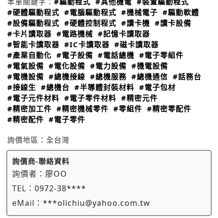
本單關鍵字：
#驅動程式
#其他機電
#裝置驅動程式
#硬體驅動程式
#電腦驅動程式
#機械電子
#驅動軟體
#設備驅動程式
#硬體控制程式
#讀卡機
#讀卡設備
#卡片讀取器
#電路機械
#記憶卡讀取器
#智能卡讀取器
#IC卡讀取器
#磁卡讀取器
#產業自動化
#電子設備
#電話總機
#電子零組件
#電氣設備
#電化設備
#電力設備
#機電設備
#電機設備
#總機接線
#總機服務
#總機通信
#話務台
#接線生
#總機台
#半導體封裝材料
#電子包材
#電子元件材料
#電子零件材料
#精密元件
#精密加工件
#精密機械零件
#零組件
#精密零配件
#精密配件
#電子零件
詢價地區：
全台灣
詢價商-聯絡資料
詢價者：
廖OO
TEL：
0972-38****
eMail：
***olichiu@yahoo.com.tw