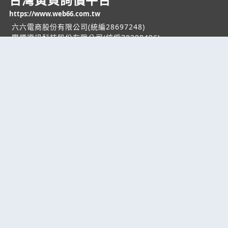
https://www.web66.com.tw
六六電商股份有限公司(統編28697248)
際標資訊科技股份有限公司(統編70398496)
熱門服務
企業服務
幫助
找服務
付費服務
客服中心
找產品
加入我們
服務條款/隱私權
政策
產業資訊
管理中心
要報價
要詢價
聯名網站
六六工商服務網
六六工商詢價服務網
JB產品網
六六黃頁