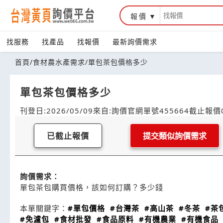
報價
找服務
找產品
找報價
最新詢價需求
首頁
/
食材農水產需求
/
單包茶包價格多少
單包茶包價格多少
刊登日:2026/05/09
來自:詢價官網
單號455664
截止報價0
已截止報價
提交類似詢價需求
詢價需求：
單包茶包購買價格，該如何訂購？多少錢
本單關鍵字：
#單包價格
#台灣茶
#高山茶
#冬茶
#茶
#免濾包
#食材批發
#食品原料
#有機農業
#有機食品