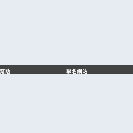
幫助
聯名網站
客服中心
六六工商服務網
服務條款/隱私權政策
六六工商詢價服務網
JB產品網
六六黃頁
台灣黃頁｜求報價