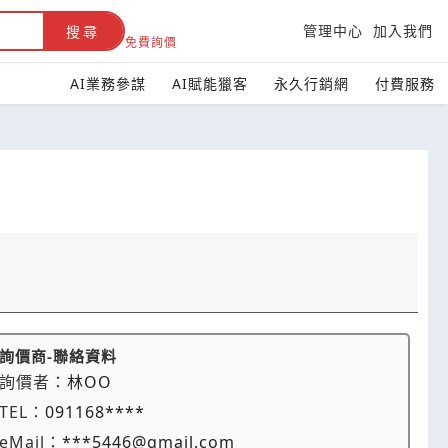
管理中心
加入我們
搜尋
免費詢價
AI業務參謀
AI賦能獵客
永久行銷網
付費服務
詢價商-聯絡資料
詢價者：
林OO
TEL：
091168****
eMail：
***5446@gmail.com