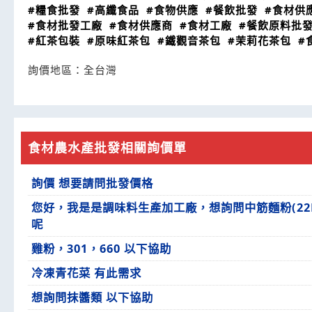
#糧食批發
#高纖食品
#食物供應
#餐飲批發
#食材供
#食材批發工廠
#食材供應商
#食材工廠
#餐飲原料批
#紅茶包裝
#原味紅茶包
#鐵觀音茶包
#茉莉花茶包
#
詢價地區：
全台灣
食材農水產批發相關詢價單
詢價 想要請問批發價格
您好，我是是調味料生產加工廠，想詢問中筋麵粉(22
呢
雞粉，301，660 以下協助
冷凍青花菜 有此需求
想詢問抹醬類 以下協助