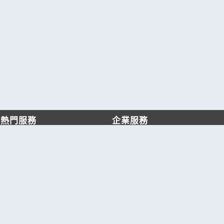
熱門服務
企業服務
找服務
付費服務
找產品
加入我們
產業資訊
管理中心
要報價
要詢價