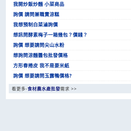
我開炒飯炒麵 小菜商品
詢價 請問兼職賣涼糕
我想預制白菜滷詢價
想訊問酵素梅子一箱幾包？價錢？
詢價 想要請問尖山水粉
想詢問涼麵醬包批發價格
方形春捲皮 我不是要米紙
詢價 想要請問玉露鴨價格?
看更多-
食材農水產批發
需求 >>