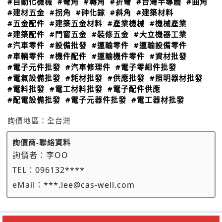
#自動化機械
#彎角
#轉角
#折彎
#台灣半導體
#曲角
#建材五金
#拐角
#砷化鎵
#斜角
#建築材料
#五金配件
#建築五金材料
#產業機械
#機械產業
#建築配件
#門窗五金
#裝修五金
#大立機器工業
#汽車零件
#設備批發
#運輸零件
#運輸設備零件
#車輛零件
#機件配件
#運輸機件零件
#資材批發
#電子元件批發
#汽車修理件
#電子零組件批發
#電氣設備批發
#耗材批發
#供應批發
#照明器材批發
#電料批發
#電工材料批發
#電子配件供應
#配電設備批發
#電子元器件批發
#電工器材批發
詢價地區：
全台灣
詢價商-聯絡資料
詢價者：
李OO
TEL：
096132****
eMail：
***.lee@cas-well.com