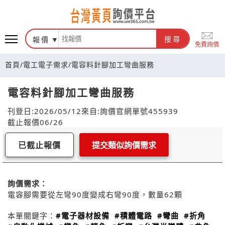
報價
搜尋
免費詢價
首頁
/
電工電子需求
/
電容料針腳加工彎曲服務
電容料針腳加工彎曲服務
刊登日:2026/05/12
來自:詢價官網
單號455939
截止報價06/26
已截止報價
提交類似詢價需求
詢價需求：
電容腳需要從左彎90度變成右彎90度，數量62顆
本單關鍵字：
#電子器材設備
#積體電路
#彎曲
#折角