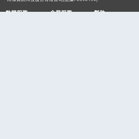
熱門服務
企業服務
幫助
找服務
付費服務
客服中心
找產品
加入我們
服務條款/隱私權
政策
產業資訊
管理中心
要報價
要詢價
聯名網站
六六工商服務網
六六工商詢價服務網
JB產品網
六六黃頁
台灣黃頁｜求報價
B2BKO
BNI夥伴引薦網