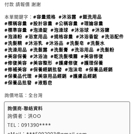
付款 請報價 謝謝
本單關鍵字：
#容量規格
#沐浴露
#盥洗用品
#標稱容量
#設計容量
#公稱容量
#理論容量
#標準容量
#泡澡錠
#泡澡球
#沐浴球
#沐浴鹽
#泡澡粉
#浴室用品
#規格容量
#沐浴香錠
#洗浴配件
#洗髮精
#沐浴乳
#沐浴品
#洗髮皂
#洗髮水
#洗澡用品
#洗髮露
#洗髮膏
#洗浴用品
#洗髮粉
#美容保養
#沐浴油
#乾洗髮噴霧
#美容修復
#修復美容
#美容整形
#護膚修復
#護理保養
#修補美容
#保養經銷批發
#泡沫皂
#保養品經銷
#保養品代理
#美容用品經銷
#護膚品經銷
#保養品批發
#液態皀
詢價地區：
全台灣
詢價商-聯絡資料
詢價者：
洪OO
TEL：
091390****