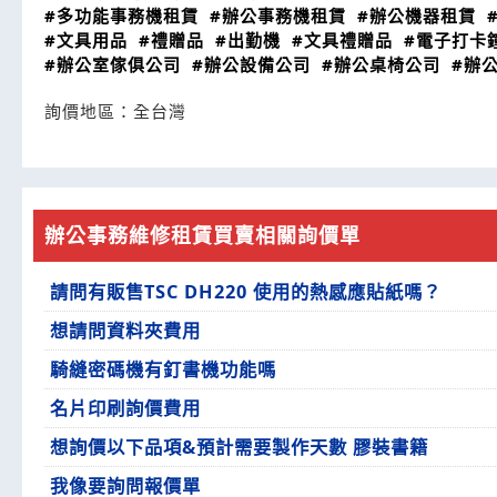
#多功能事務機租賃
#辦公事務機租賃
#辦公機器租賃
#文具用品
#禮贈品
#出勤機
#文具禮贈品
#電子打卡
#辦公室傢俱公司
#辦公設備公司
#辦公桌椅公司
#辦
詢價地區：
全台灣
辦公事務維修租賃買賣相關詢價單
請問有販售TSC DH220 使用的熱感應貼紙嗎？
想請問資料夾費用
騎縫密碼機有釘書機功能嗎
名片印刷詢價費用
想詢價以下品項&預計需要製作天數 膠裝書籍
我像要詢問報價單