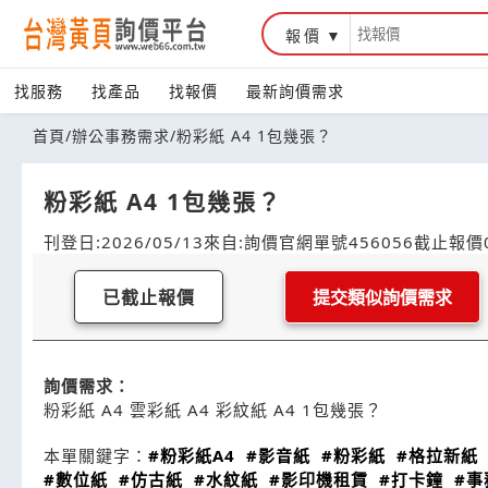
報價
找服務
找產品
找報價
最新詢價需求
首頁
/
辦公事務需求
/
粉彩紙 A4 1包幾張？
粉彩紙 A4 1包幾張？
刊登日:2026/05/13
來自:詢價官網
單號456056
截止報價0
已截止報價
提交類似詢價需求
詢價需求：
粉彩紙 A4 雲彩紙 A4 彩紋紙 A4 1包幾張？
本單關鍵字：
#粉彩紙A4
#影音紙
#粉彩紙
#格拉新紙
#數位紙
#仿古紙
#水紋紙
#影印機租賃
#打卡鐘
#事