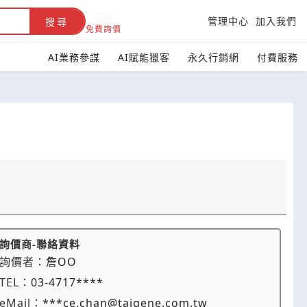
管理中心
加入我們
搜尋
免費詢價
AI業務參謀
AI賦能獵客
永久行銷網
付費服務
詢價商-聯絡資料
詢價者：
詹OO
TEL：
03-4717****
eMail：
***ce.chan@taigene.com.tw