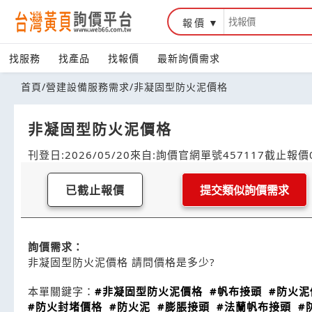
報價
找服務
找產品
找報價
最新詢價需求
首頁
/
營建設備服務需求
/
非凝固型防火泥價格
非凝固型防火泥價格
刊登日:2026/05/20
來自:詢價官網
單號457117
截止報價0
已截止報價
提交類似詢價需求
詢價需求：
非凝固型防火泥價格 請問價格是多少?
本單關鍵字：
#非凝固型防火泥價格
#帆布接頭
#防火泥
#防火封堵價格
#防火泥
#膨脹接頭
#法蘭帆布接頭
#