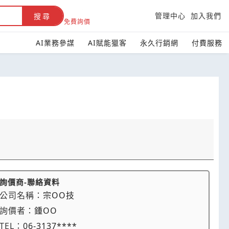
管理中心
加入我們
搜尋
免費詢價
AI業務參謀
AI賦能獵客
永久行銷網
付費服務
詢價商-聯絡資料
公司名稱：
宗OO技
詢價者：
鍾OO
TEL：
06-3137****