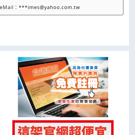
eMail：
***imes@yahoo.com.tw