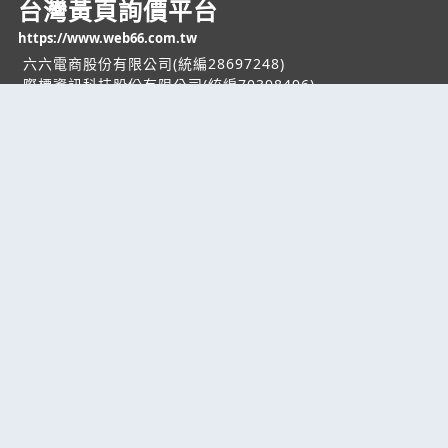
台灣黃頁詢價平台
https://www.web66.com.tw
六六電商股份有限公司(統編28697248)
際標資訊科技股份有限公司(統編70398496)
熱門服務
企業服務
幫助
找服務
付費服務
客服中心
找產品
加入我們
服務條款/隱私權
政策
產業資訊
管理中心
要報價
要詢價
聯名網站
六六工商服務網
六六工商詢價服務網
JB產品網
六六黃頁