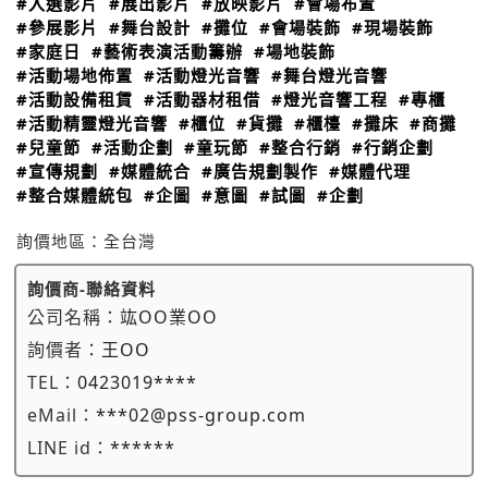
#入選影片
#展出影片
#放映影片
#會場布置
#參展影片
#舞台設計
#攤位
#會場裝飾
#現場裝飾
#家庭日
#藝術表演活動籌辦
#場地裝飾
#活動場地佈置
#活動燈光音響
#舞台燈光音響
#活動設備租賃
#活動器材租借
#燈光音響工程
#專櫃
#活動精靈燈光音響
#櫃位
#貨攤
#櫃檯
#攤床
#商攤
#兒童節
#活動企劃
#童玩節
#整合行銷
#行銷企劃
#宣傳規劃
#媒體統合
#廣告規劃製作
#媒體代理
#整合媒體統包
#企圖
#意圖
#試圖
#企劃
詢價地區：
全台灣
詢價商-聯絡資料
公司名稱：
竑OO業OO
詢價者：
王OO
TEL：
0423019****
eMail：
***02@pss-group.com
LINE id：
******