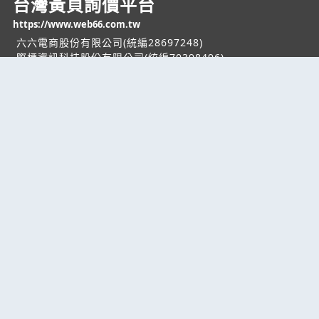
台灣黃頁詢價平台
https://www.web66.com.tw
六六電商股份有限公司(統編28697248)
際標資訊科技股份有限公司(統編70398496)
熱門服務
企業服務
幫助
找服務
付費服務
客服中心
找產品
加入我們
服務條款/隱私權
政策
產業資訊
管理中心
要報價
要詢價
聯名網站
六六工商服務網
六六工商詢價服務網
JB產品網
六六黃頁