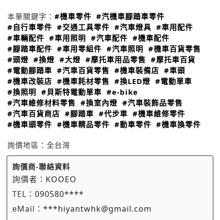
本單關鍵字：
#機車零件
#汽機車腳踏車零件
#自行車零件
#交通工具零件
#汽車燈具
#車用配件
#車輛配件
#車用照明
#汽車配件
#機車配件
#腳踏車配件
#車用零組件
#汽車照明
#機車百貨零售
#頭燈
#換燈
#大燈
#摩托車用品零售
#摩托車百貨
#電動腳踏車
#汽車百貨零售
#機車裝備店
#車頭
#機車改裝店
#機車耗材零售
#換LED燈
#電動單車
#換照明
#貝斯特電動單車
#e-bike
#汽車維修材料零售
#換室內燈
#汽車裝飾品零售
#汽車百貨商店
#腳踏車
#代步車
#機車維修零件
#機車頭零件
#機車精品零件
#動車零件
#機車換零件
詢價地區：
全台灣
詢價商-聯絡資料
詢價者：
KOOEO
TEL：
090580****
eMail：
***hiyantwhk@gmail.com