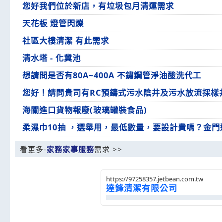
您好我們位於新店，有垃圾包月清運需求
天花板 燈管閃爍
社區大樓清潔 有此需求
清水塔 - 化糞池
想請問是否有80A~400A 不鏽鋼管淨油酸洗代工
您好！請問貴司有RC預鑄式污水陰井及污水放流採樣
海關進口貨物報廢(玻璃罐裝食品)
柔濕巾10抽 ，選舉用，最低數量，要設計費嗎？金
看更多-
家務家事服務
需求 >>
https://97258357.jetbean.com.tw
達鋒清潔有限公司