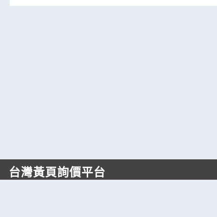
台灣黃頁詢價平台
https://www.web66.com.tw
六六電商股份有限公司(統編28697248)
際標資訊科技股份有限公司(統編70398496)