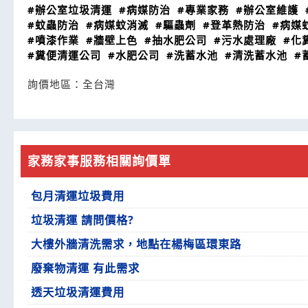
#辦公室垃圾清運
#病媒防治
#專業家務
#辦公室維護
#蚊蟲防治
#病媒蚊消滅
#驅蟲劑
#登革熱防治
#病媒
#噴漆作業
#牆壁上色
#抽水肥公司
#污水處理廠
#化
#糞便清運公司
#水肥公司
#洗蓄水池
#清洗蓄水池
#
詢價地區：
全台灣
家務家事服務相關詢價單
包月清運垃圾費用
垃圾清運 請問價格?
大樓外牆清洗需求，地點在楊梅區環東路
廢棄物清運 有此需求
透天垃圾清運費用