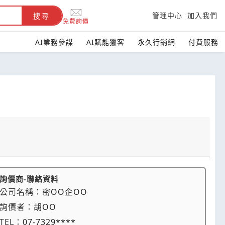
管理中心
加入我們
搜尋
免費詢價
AI業務參謀
AI賦能獵客
永久行銷網
付費服務
詢價商-聯絡資料
公司名稱：
密OO企OO
詢價者：
胡OO
TEL：
07-7329****