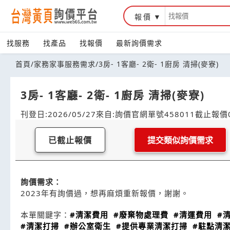
報價
找服務
找產品
找報價
最新詢價需求
首頁
/
家務家事服務需求
/
3房- 1客廳- 2衛- 1廚房 清掃(麥寮)
3房- 1客廳- 2衛- 1廚房 清掃(麥寮)
刊登日:2026/05/27
來自:詢價官網
單號458011
截止報價0
已截止報價
提交類似詢價需求
詢價需求：
2023年有詢價過，想再麻煩重新報價，謝謝。
本單關鍵字：
#清潔費用
#廢棄物處理費
#清運費用
#
#清潔打掃
#辦公室衛生
#提供專業清潔打掃
#駐點清