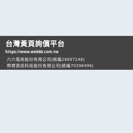
台灣黃頁詢價平台
https://www.web66.com.tw
六六電商股份有限公司(統編28697248)
際標資訊科技股份有限公司(統編70398496)
熱門服務
企業服務
幫助
找服務
付費服務
客服中心
找產品
加入我們
服務條款/隱私權
政策
產業資訊
管理中心
要報價