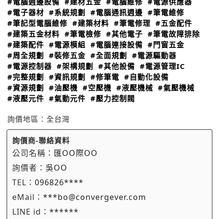
#電腦週邊設備
#建材五金
#電腦維修
#電源供應器
#電子器材
#系統規劃
#電腦通訊週邊
#筆電維修
#筆記型電腦維修
#建築材料
#筆電修理
#五金配件
#建築五金材料
#筆電檢修
#其他電子
#筆電故障排除
#建築配件
#電源模組
#電腦連接設備
#門窗五金
#周全規劃
#裝修五金
#全面規劃
#電源驅動器
#電源控制器
#架構規劃
#其他設備
#電源管理IC
#完整規劃
#資訊規劃
#修筆電
#自動化設備
#資源規劃
#油壓機
#空壓機
#液壓機械
#氣壓機械
#液壓元件
#氣動元件
#壓力控制閥
詢價地區：
全台灣
詢價商-聯絡資料
公司名稱：
匯OO際OO
詢價者：
吳OO
TEL：
096826****
eMail：
***bo@convergever.com
LINE id：
******