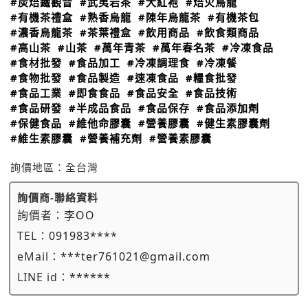
#炭焙鐵觀音
#武夷岩茶
#大紅袍
#焙火烏龍
#有機茶禮盒
#熟香烏龍
#陳年烏龍茶
#有機茶包
#濃香烏龍茶
#茶葉禮盒
#飲用商品
#飲食類商品
#高山茶
#山茶
#萬年青茶
#萬年春名茶
#冷凍食品
#食材批發
#食品加工
#冷凍調理食
#冷凍餐
#食物批發
#食品製造
#速凍食品
#糧食批發
#食品工業
#即食食品
#食品安全
#食品技術
#食品研發
#半成品食品
#食品保存
#食品添加劑
#保健食品
#維他命膠囊
#營養膠囊
#健生素膠囊劑
#維生素膠囊
#營養補充劑
#營養素膠囊
詢價地區：
全台灣
詢價商-聯絡資料
詢價者：
李OO
TEL：
091983****
eMail：
***ter761021@gmail.com
LINE id：
******