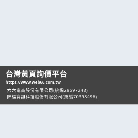
台灣黃頁詢價平台
https://www.web66.com.tw
六六電商股份有限公司(統編28697248)
際標資訊科技股份有限公司(統編70398496)
熱門服務
企業服務
幫助
找服務
付費服務
客服中心
找產品
加入我們
服務條款/隱私權