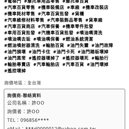
#電梯門
#摩托車用品零售
#摩托車百貨
#汽車百貨零售
#機車裝備店
#車廂
#機車改裝店
#機車耗材零售
#汽車百貨批發
#貨櫃
#汽車維修材料零售
#汽車裝飾品零售
#貨車廂
#汽車百貨商店
#汽車保養
#機車零件批發
#車用百貨批發
#汽機車百貨批發
#噴油嘴清洗
#噴油嘴去垢
#噴油嘴保養
#燃油系統清潔
#燃油噴射器清洗
#輪胎百貨
#油門失靈
#油門故障
#油門損壞
#油門卡住
#油門卡死
#油門踏板壞掉
#油門異常
#遙控器壞掉了
#遙控器壞死
#輪胎行
#輪胎專賣店
#汽車輪胎店
#汽車百貨
#油門壞掉
#遙控壞掉
詢價地區：
全台灣
詢價商-聯絡資料
公司名稱：
許OO
詢價者：
許OO
TEL：
096856****
eMail：
***d0000012@yahoo.com.tw