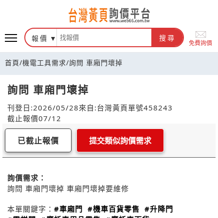
報價
搜尋
免費詢價
首頁
/
機電工具需求
/
詢問 車廂門壞掉
詢問 車廂門壞掉
刊登日:2026/05/28
來自:台灣黃頁
單號458243
截止報價07/12
已截止報價
提交類似詢價需求
詢價需求：
詢問 車廂門壞掉 車廂門壞掉要維修
本單關鍵字：
#車廂門
#機車百貨零售
#升降門