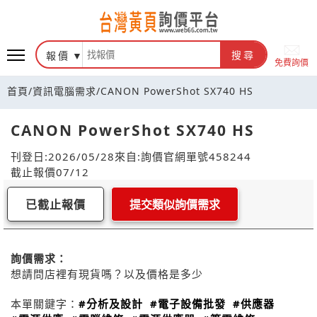
報價
搜尋
免費詢價
首頁
/
資訊電腦需求
/
CANON PowerShot SX740 HS
CANON PowerShot SX740 HS
刊登日:2026/05/28
來自:詢價官網
單號458244
截止報價07/12
已截止報價
提交類似詢價需求
詢價需求：
想請問店裡有現貨嗎？以及價格是多少
本單關鍵字：
#分析及設計
#電子設備批發
#供應器