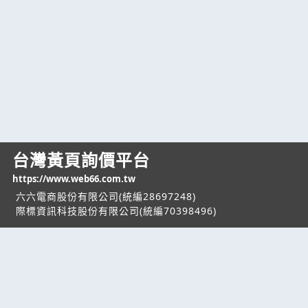
台灣黃頁詢價平台
https://www.web66.com.tw
六六電商股份有限公司(統編28697248)
際標資訊科技股份有限公司(統編70398496)
熱門服務
企業服務
幫助
找服務
付費服務
客服中心
找產品
加入我們
服務條款/隱私權
政策