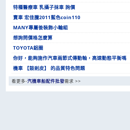
特種醫療車 乳攝子抹車 詢價
賣車 宏佳騰2011藍色coin110
MANY專屬後裝飾小輪組
想詢問價格怎麼算
TOYOTA鋁圈
你好，能夠施作汽車兩節式傳動軸，高速動態平衡嗎
機車 【鼓剎皮】 的品質特色問題
看更多-
汽機車船配件批發
需求 >>