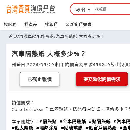
報價
找服務
找產品
找報價
最新詢價需求
首頁
/
汽機車船配件需求
/
汽車隔熱紙 大槪多少%？
汽車隔熱紙 大槪多少%？
刊登日:2026/05/29
來自:詢價官網
單號458249
截止報價0
已截止報價
提交類似詢價需求
詢價需求：
Corolla crosss 全車隔熱紙，透光符合法規，價格多
本單關鍵字：
#隔熱貼
#全車隔熱紙
#貼隔熱紙
#汽車
#貼太陽膜
#隔熱涂層
#貼玻璃膜
#貼窗戶隔熱紙
#全