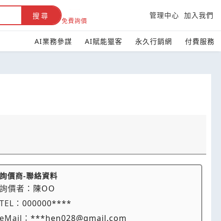
管理中心
加入我們
搜尋
免費詢價
AI業務參謀
AI賦能獵客
永久行銷網
付費服務
詢價商-聯絡資料
詢價者：
陳OO
TEL：
000000****
eMail：
***hen028@gmail.com