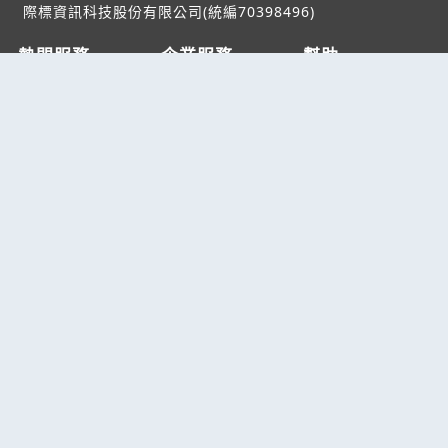
際標資訊科技股份有限公司(統編70398496)
熱門服務
企業服務
幫助
找服務
付費服務
客服中心
找產品
加入我們
服務條款/隱私權
政策
產業資訊
管理中心
要報價
要詢價
聯名網站
六六工商服務網
六六工商詢價服務網
JB產品網
六六黃頁
台灣黃頁｜求報價
B2BKO
BNI夥伴引薦網