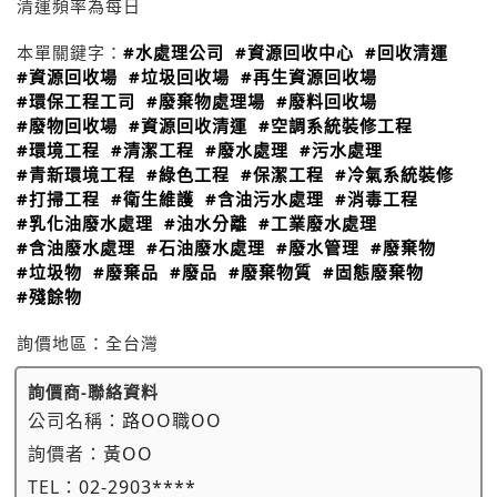
清運頻率為每日
本單關鍵字：
#水處理公司
#資源回收中心
#回收清運
#資源回收場
#垃圾回收場
#再生資源回收場
#環保工程工司
#廢棄物處理場
#廢料回收場
#廢物回收場
#資源回收清運
#空調系統裝修工程
#環境工程
#清潔工程
#廢水處理
#污水處理
#青新環境工程
#綠色工程
#保潔工程
#冷氣系統裝修
#打掃工程
#衛生維護
#含油污水處理
#消毒工程
#乳化油廢水處理
#油水分離
#工業廢水處理
#含油廢水處理
#石油廢水處理
#廢水管理
#廢棄物
#垃圾物
#廢棄品
#廢品
#廢棄物質
#固態廢棄物
#殘餘物
詢價地區：
全台灣
詢價商-聯絡資料
公司名稱：
路OO職OO
詢價者：
黃OO
TEL：
02-2903****