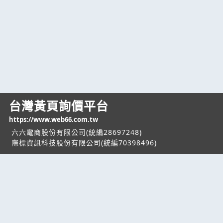
台灣黃頁詢價平台
https://www.web66.com.tw
六六電商股份有限公司(統編28697248)
際標資訊科技股份有限公司(統編70398496)
熱門服務
企業服務
幫助
找服務
付費服務
客服中心
找產品
加入我們
服務條款/隱私權
政策
產業資訊
管理中心