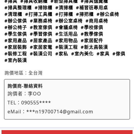
#掃具
#掃具收納櫃
#新型掃具櫃
#掃具儲藏櫃
#掃具整理櫃
#掃除櫃
#清掃櫃
#補習班專用桌
#清理櫃
#打掃工具櫃
#打掃櫃
#掃把櫃
#辦公桌椅
#辦公傢俱
#業務桌椅
#辦公室桌椅
#商用桌椅
#辦公椅子
#教室傢俱
#會議桌椅
#學校傢俱
#學生傢俱
#學習傢俱
#生活用品
#教學傢俱
#家用產品
#居家產品
#家用物品
#家居配件
#家居裝飾
#家居家電
#裝潢工程
#新太昌裝潢
#裝修工程
#裝潢公司
#家私
#室內美化
#家具
#傢俱
#室內裝潢
詢價地區：
全台灣
詢價商-聯絡資料
詢價者：
李OO
TEL：
090555****
eMail：
***n19700714@gmail.com