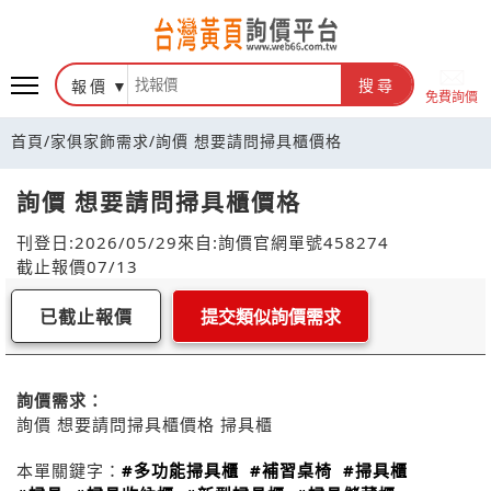
報價
搜尋
免費詢價
首頁
/
家俱家飾需求
/
詢價 想要請問掃具櫃價格
詢價 想要請問掃具櫃價格
刊登日:2026/05/29
來自:詢價官網
單號458274
截止報價07/13
已截止報價
提交類似詢價需求
詢價需求：
詢價 想要請問掃具櫃價格 掃具櫃
本單關鍵字：
#多功能掃具櫃
#補習桌椅
#掃具櫃