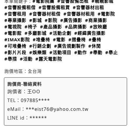
本單關鍵字：
#電影院團
#音響設備出租
#親親影城
#音響設備租借
#音響設備租賃
#音響器材出租
#音響租用
#音響器材租借
#音響器材租用
#電影院
#專業攝影
#影城
#影院
#廣告攝影
#商業攝影
#電視院
#椅子
#產品攝影
#品牌攝影
#放映廳
#電影館
#多廳影城
#活動企劃
#經緯廣告攝影
#IMAX影院
#堆疊椅
#電影
#摺疊椅
#疊椅
#可堆疊椅
#行銷企劃
#廣告規劃製作
#休閒
#影片片段
#娛樂類
#活動項目
#動作
#舉動
#舉止
#舉措
#活動
#露天電影院
詢價地區：
全台灣
詢價商-聯絡資料
詢價者：
王OO
TEL：
097885****
eMail：
***eist76@yahoo.com.tw
LINE id：
******