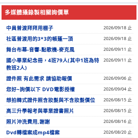
多媒體攝錄製相關詢價單
中員普渡拜拜用棚子
2026/09/18 止
社區普渡用的3*3的帳蓬一頂
2026/09/18 止
舞台布幕-音響-點歌機-麥克風
2026/09/11 止
國小畢業紀念冊，4班79人(其中1班為特
2026/09/11 止
教班2人)
證件照 有此需求 請協助報價
2026/09/06 止
您好~詢價以下 DVD電影授權
2026/09/04 止
想拍韓式證件照含妝髮與不含妝髮價位
2026/08/15 止
高三升學報考與畢業證書照片
2026/08/15 止
照片沖洗費用,謝謝
2026/08/16 止
Dvd轉檔案成mp4檔案
2026/08/20 止