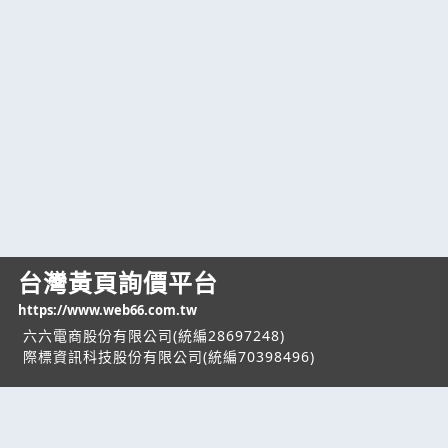
台灣黃頁詢價平台
https://www.web66.com.tw
六六電商股份有限公司(統編28697248)
際標資訊科技股份有限公司(統編70398496)
熱門服務
企業服務
幫助
找服務
付費服務
客服中心