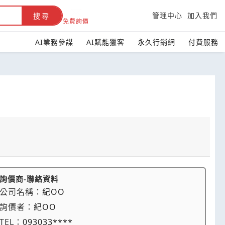
管理中心
加入我們
搜尋
免費詢價
AI業務參謀
AI賦能獵客
永久行銷網
付費服務
詢價商-聯絡資料
公司名稱：
紀OO
詢價者：
紀OO
TEL：
093033****