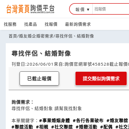
報價
找服務
找產品
找報價
最新詢價需求
首頁
/
婚友婚企婚密需求
/
尋找伴侶、結婚對像
尋找伴侶、結婚對像
刊登日:2026/06/01
來自:詢價官網
單號458528
截止報價0
已截止報價
提交類似詢價需求
詢價需求：
尋找伴侶、結婚對象 請幫我找對象
本單關鍵字：
#事業婚姻身體
#各行各業破布
#婚友聯誼
#聯誼活動
#相親
#社交聯誼
#婚戀活動
#配偶
#社交