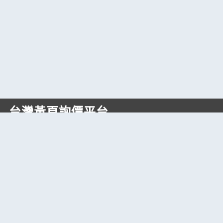
台灣黃頁詢價平台
https://www.web66.com.tw
六六電商股份有限公司(統編28697248)
際標資訊科技股份有限公司(統編70398496)