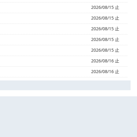
2026/08/15 止
2026/08/15 止
2026/08/15 止
2026/08/15 止
2026/08/15 止
2026/08/16 止
2026/08/16 止