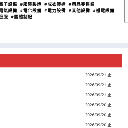
電子設備
#服裝製造
#成衣製造
#精品零售業
電氣設備
#電化設備
#電力設備
#其他設備
#機電設備
班服
#團體制服
2026/09/21 止
2026/09/21 止
2026/09/21 止
2026/09/20 止
2026/09/20 止
2026/09/20 止