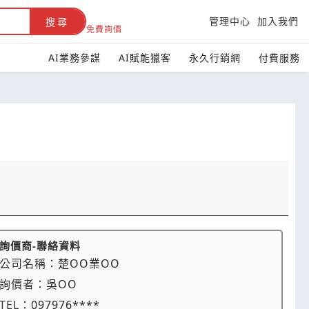
管理中心
加入我們
搜尋
免費詢價
AI業務參謀
AI賦能獵客
永久行銷網
付費服務
詢價商-聯絡資料
公司名稱：
楚OO業OO
詢價者：
吳OO
TEL：
097976****