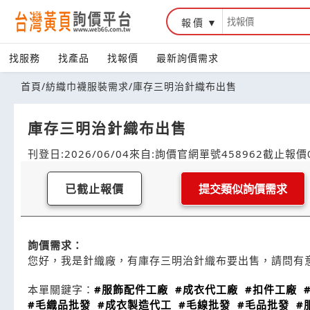
報價
找服務
找產品
找報價
最新詢價需求
首頁
/
紡織巾襪服裝需求
/
庫存三明治針織布出售
庫存三明治針織布出售
刊登日:2026/06/04
來自:詢價官網
單號458962
截止報價0
已截止報價
提交類似詢價需求
詢價需求：
您好，我是針織廠，有庫存三明治針織布要出售，請問有
本單關鍵字：
#服飾配件工廠
#成衣代工廠
#扣件工廠
#毛織品批發
#成衣製造代工
#毛線批發
#毛品批發
#