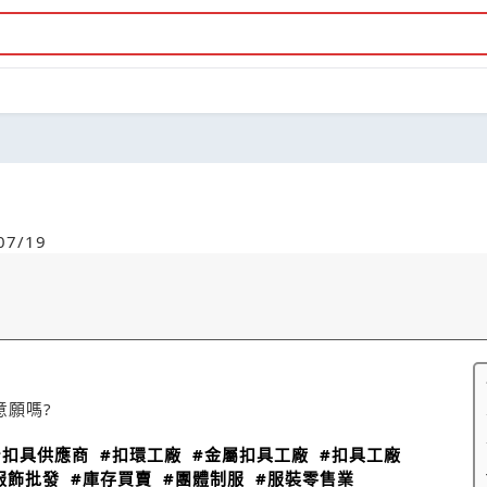
7/19
意願嗎?
#扣具供應商
#扣環工廠
#金屬扣具工廠
#扣具工廠
服飾批發
#庫存買賣
#團體制服
#服裝零售業