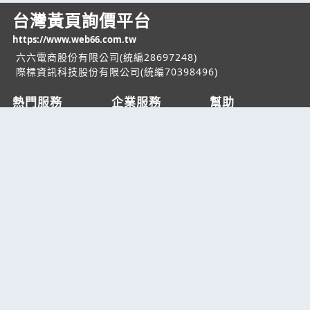
台灣黃頁詢價平台
https://www.web66.com.tw
六六電商股份有限公司(統編28697248)
際標資訊科技股份有限公司(統編70398496)
熱門服務
企業服務
幫助
找服務
付費服務
客服中心
找產品
加入我們
服務條款/隱私權
政策
產業資訊
管理中心
要報價
要詢價
聯名網站
六六工商服務網
六六工商詢價服務網