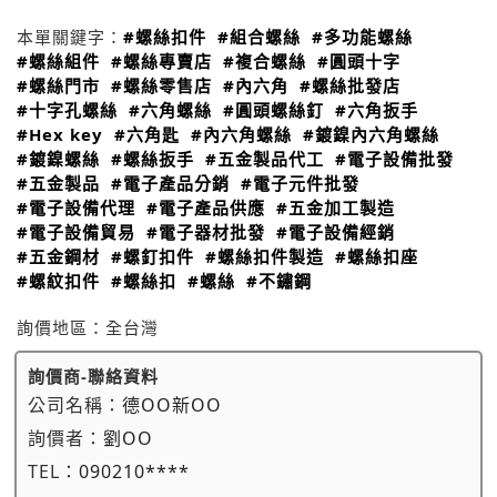
本單關鍵字：
#螺絲扣件
#組合螺絲
#多功能螺絲
#螺絲組件
#螺絲專賣店
#複合螺絲
#圓頭十字
#螺絲門市
#螺絲零售店
#內六角
#螺絲批發店
#十字孔螺絲
#六角螺絲
#圓頭螺絲釘
#六角扳手
#Hex key
#六角匙
#內六角螺絲
#鍍鎳內六角螺絲
#鍍鎳螺絲
#螺絲扳手
#五金製品代工
#電子設備批發
#五金製品
#電子產品分銷
#電子元件批發
#電子設備代理
#電子產品供應
#五金加工製造
#電子設備貿易
#電子器材批發
#電子設備經銷
#五金鋼材
#螺釘扣件
#螺絲扣件製造
#螺絲扣座
#螺紋扣件
#螺絲扣
#螺絲
#不鏽鋼
詢價地區：
全台灣
詢價商-聯絡資料
公司名稱：
德OO新OO
詢價者：
劉OO
TEL：
090210****