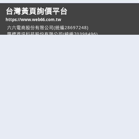
台灣黃頁詢價平台
https://www.web66.com.tw
六六電商股份有限公司(統編28697248)
際標資訊科技股份有限公司(統編70398496)
熱門服務
企業服務
幫助
找服務
付費服務
客服中心
找產品
加入我們
服務條款/隱私權
政策
產業資訊
管理中心
要報價
要詢價
聯名網站
六六工商服務網
六六工商詢價服務網