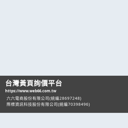
台灣黃頁詢價平台
https://www.web66.com.tw
六六電商股份有限公司(統編28697248)
際標資訊科技股份有限公司(統編70398496)
熱門服務
企業服務
幫助
找服務
付費服務
客服中心