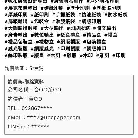
#帆布廣告設計輸出
#廣告帆布製作
#戶外帆布印刷
#展覽布條輸出
#硬紙印刷
#厚卡印刷
#厚紙張印刷
#厚紙印刷
#紙印刷
#手提紙袋
#防油紙袋
#防水紙袋
#海報輸出
#包裝盒
#淋膜紙袋
#網版印刷
#大圖輸出服務
#大型輸出
#印刷服務
#圖文輸出
#廣告輸出
#數位輸出
#紙盒禮盒
#禮品盒
#禮盒
#禮品包裝盒
#禮物盒
#網版製版
#包裝禮盒
#感光製版
#網版感光
#印刷製版
#網版轉印
#絲印製版
#版畫
#木刻
#雕版
#木印
#雕刻
#印刷
詢價地區：
全台灣
詢價商-聯絡資料
公司名稱：
合OO業OO
詢價者：
黃OO
TEL：
092867****
eMail：
***2@upcpaper.com
LINE id：
******