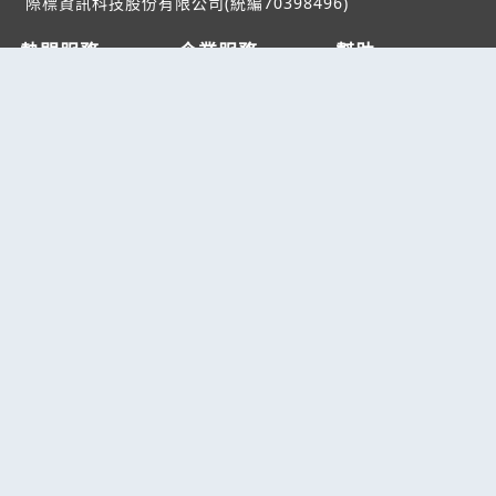
際標資訊科技股份有限公司(統編70398496)
熱門服務
企業服務
幫助
找服務
付費服務
客服中心
找產品
加入我們
服務條款/隱私權
政策
產業資訊
管理中心
要報價
要詢價
聯名網站
六六工商服務網
六六工商詢價服務網
JB產品網
六六黃頁
台灣黃頁｜求報價
B2BKO
BNI夥伴引薦網