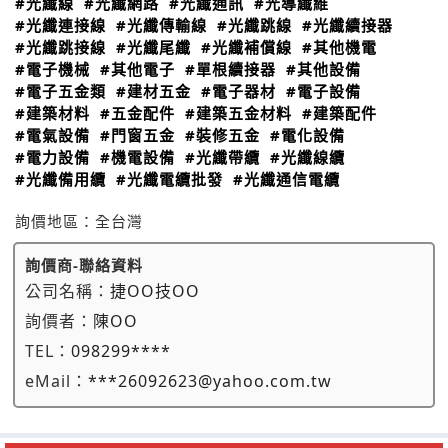
#光纖線
#光纖網路
#光纖通訊
#光導纖維
#光纖連接線
#光纖傳輸線
#光纖跳線
#光纖續接器
#光纖跳接線
#光纖尾纖
#光纖補償線
#其他機電
#電子機械
#其他電子
#單根續接器
#其他設備
#電子五金類
#建材五金
#電子器材
#電子設備
#建築材料
#五金配件
#建築五金材料
#建築配件
#電氣設備
#門窗五金
#裝修五金
#電化設備
#電力設備
#機電設備
#光纖帶纜
#光纖線纜
#光纖備用纜
#光纖電纜批發
#光纖通信電纜
詢價地區：
全台灣
詢價商-聯絡資料
公司名稱：
捷OO技OO
詢價者：
陳OO
TEL：
098299****
eMail：
***26092623@yahoo.com.tw