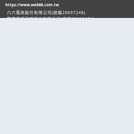
https://www.web66.com.tw
六六電商股份有限公司(統編28697248)
際標資訊科技股份有限公司(統編70398496)
熱門服務
企業服務
幫助
找服務
付費服務
客服中心
找產品
加入我們
服務條款/隱私權
政策
產業資訊
管理中心
要報價
要詢價
聯名網站
六六工商服務網
六六工商詢價服務網
JB產品網
六六黃頁