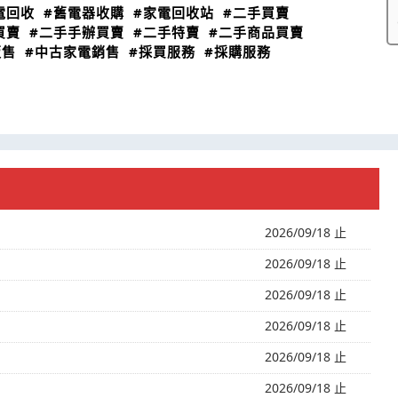
電回收
#舊電器收購
#家電回收站
#二手買賣
買賣
#二手手辦買賣
#二手特賣
#二手商品買賣
販售
#中古家電銷售
#採買服務
#採購服務
2026/09/18 止
2026/09/18 止
2026/09/18 止
2026/09/18 止
2026/09/18 止
2026/09/18 止