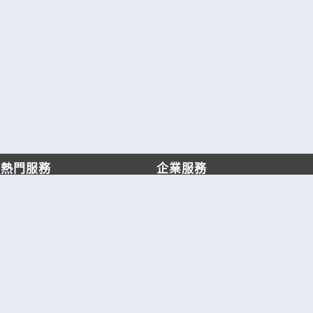
熱門服務
企業服務
找服務
付費服務
找產品
加入我們
產業資訊
管理中心
要報價
要詢價