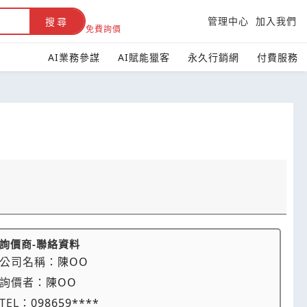
管理中心
加入我們
搜尋
免費詢價
AI業務參謀
AI賦能獵客
永久行銷網
付費服務
詢價商-聯絡資料
公司名稱：
陳OO
詢價者：
陳OO
TEL：
098659****