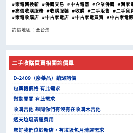
#家電舊換新
#併購交易
#中古電器
#企業併購
#舊家
#高價收購服務
#收購服裝
#收購
#二手販售
#二手貨
#家電收購店
#中古家電店
#中古家電買賣
#中古家電
詢價地區：
全台灣
二手收購買賣相關詢價單
D-2409（廢藥品）銷燬詢價
包藥機價格 有此需求
微動開關 有此需求
收購吉他 想問你們有沒有在收購木吉他
透天垃圾清運費用
您好我們位於新店，有垃圾包月清運需求