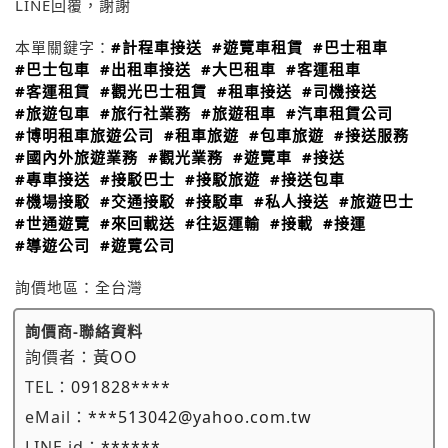
LINE回覆，謝謝
本單關鍵字：
#計程車接送
#遊覽車租賃
#巴士租車
#巴士包車
#出租車接送
#大巴租車
#客運租車
#客運租賃
#觀光巴士租賃
#租車接送
#司機接送
#旅遊包車
#旅行社業務
#旅遊租車
#汽車租賃公司
#博明租車旅遊公司
#租車旅遊
#包車旅遊
#接送服務
#國內外旅遊業務
#觀光業務
#遊覽車
#接送
#專車接送
#接駁巴士
#接駁旅遊
#接送包車
#機場接駁
#交通接駁
#接駁車
#私人接送
#旅遊巴士
#世通遊覽
#來回載送
#往返運輸
#接載
#接運
#導遊公司
#遊覽公司
詢價地區：
全台灣
詢價商-聯絡資料
詢價者：
黃OO
TEL：
091828****
eMail：
***513042@yahoo.com.tw
LINE id：
******