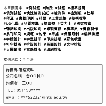
本單關鍵字：
#測試紙
#陶氏
#試紙
#標準規範
#偵測試紙
#快速檢測試紙
#檢測條
#檢測板
#杜邦
#拜耳
#書籍印刷
#科慕
#工業規格
#技術標準
#LG化學
#品質標準
#標準規
#英力士
#國家標準
#雜誌印刷
#出版印刷
#印製書籍
#標準尺
#書籍製作
#系刊印刷
#規範
#約束
#準據
#保護限制
#編輯排版
#字體設計
#字型排印
#印前排版
#彩色噴畫
#打字排版
#排版設計
#版面設計
#文字排版
#大圖輸出
#電腦排版
#印刷排版
詢價地區：
全台灣
詢價商-聯絡資料
公司名稱：
台OO械O
詢價者：
王OO
TEL：
091198****
eMail：
***522321@ntu.edu.tw