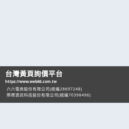
台灣黃頁詢價平台
https://www.web66.com.tw
六六電商股份有限公司(統編28697248)
際標資訊科技股份有限公司(統編70398496)
熱門服務
企業服務
幫助
找服務
付費服務
客服中心
找產品
加入我們
服務條款/隱私權