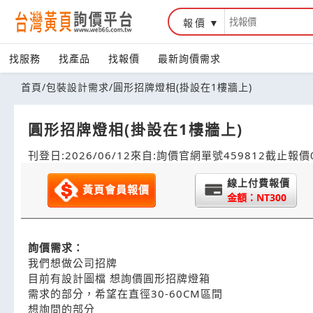
報價
找服務
找產品
找報價
最新詢價需求
首頁
/
包裝設計需求
/
圓形招牌燈相(掛設在1樓牆上)
圓形招牌燈相(掛設在1樓牆上)
刊登日:2026/06/12
來自:詢價官網
單號459812
截止報價0
線上付費報價
黃頁會員報價
金額：NT300
詢價需求：
我們想做公司招牌
目前有設計圖檔 想詢價圓形招牌燈箱
需求的部分，希望在直徑30-60CM區間
想詢問的部分