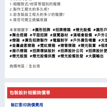
1.相關款式/材質等個別的報價
2.製作工期大約多久呢?
3.若含裝設工程大約多少的報價?
4.是否可開立統編收據
本單關鍵字：
#圓形招牌
#招牌燈箱
#燈光設備
#圓形
#舞台搭建
#平面招牌
#展覽器材
#演唱會設備
#戶外
#燈箱
#廣告招牌製作
#電腦割字
#戶外廣告噴畫
#大
#金屬鹵素燈箱
#霓虹燈箱
#燈管燈箱
#燈光裝置
#租
#展示燈箱
#招牌標誌設計
#招牌設計公司
#招牌設計
#燈光設施
#燈光設備供應
#燈光設備批發
#大圖輸出
詢價地區：
全台灣
包裝設計相關詢價單
裝訂影印詢價費用