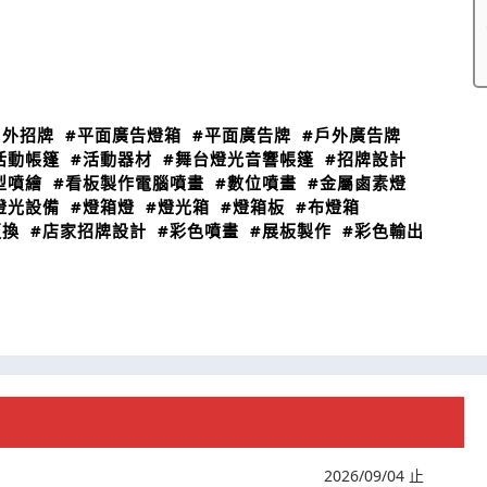
戶外招牌
#平面廣告燈箱
#平面廣告牌
#戶外廣告牌
活動帳篷
#活動器材
#舞台燈光音響帳篷
#招牌設計
型噴繪
#看板製作電腦噴畫
#數位噴畫
#金屬鹵素燈
燈光設備
#燈箱燈
#燈光箱
#燈箱板
#布燈箱
更換
#店家招牌設計
#彩色噴畫
#展板製作
#彩色輸出
2026/09/04 止