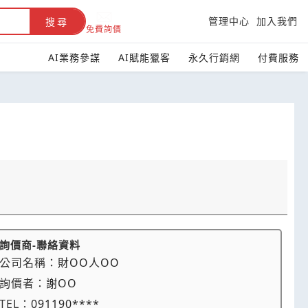
管理中心
加入我們
搜尋
免費詢價
AI業務參謀
AI賦能獵客
永久行銷網
付費服務
詢價商-聯絡資料
公司名稱：
財OO人OO
詢價者：
謝OO
TEL：
091190****