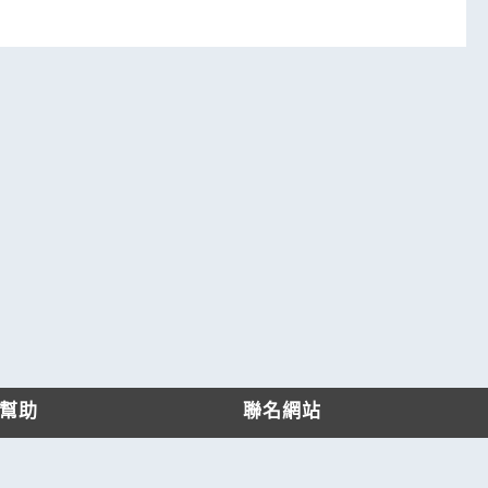
幫助
聯名網站
客服中心
六六工商服務網