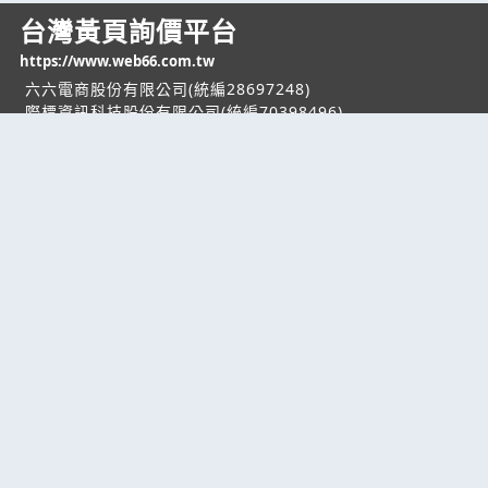
台灣黃頁詢價平台
https://www.web66.com.tw
六六電商股份有限公司(統編28697248)
際標資訊科技股份有限公司(統編70398496)
熱門服務
企業服務
幫助
找服務
付費服務
客服中心
找產品
加入我們
服務條款/隱私權
政策
產業資訊
管理中心
要報價
要詢價
聯名網站
六六工商服務網
六六工商詢價服務網