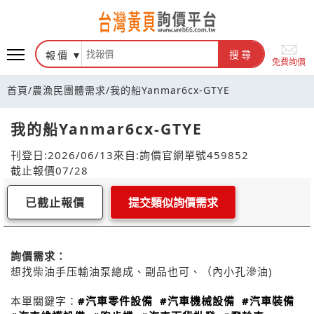
報價
搜尋
免費詢價
首頁
/
農漁民團體需求
/
我的船Yanmar6cx-GTYE
我的船Yanmar6cx-GTYE
刊登日:2026/06/13
來自:詢價官網
單號459852
截止報價07/28
已截止報價
提交類似詢價需求
詢價需求：
想找柴油手压輸油泵總成、副品也可、（內小孔滲油)
本單關鍵字：
#汽車零件設備
#汽車機械設備
#汽車裝備