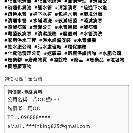
#化糞池清潔
#化糞池疏通
#糞池清理
#清掃公司
#疏通化糞池
#通水管
#清潔消毒
#疏通下水道
#疏通水管
#通下水道
#包通水溝
#環境消毒
#清理水管
#水塔清洗
#殺滅細菌
#消滅病毒
#殺滅病菌
#清潔公司
#水管通暢
#滅病毒
#殺菌殺病毒
#清潔服務
#驅蟲劑
#水管清洗
#家用淨水工程
#淨水設備安裝
#水管保養
#抽水肥公司
#污水處理廠
#環保業務
#化糞池清理公司
#速驅蟲
#環境保護諮詢
#水肥公司
#廢棄物
#廢棄物質
#殘餘物
#廢品
#廢棄品
#垃圾物
#固態廢棄物
詢價地區：
全台灣
詢價商-聯絡資料
公司名稱：
八OO通OO
詢價者：
馬OO
TEL：
096888****
eMail：
***inking825@gmail.com