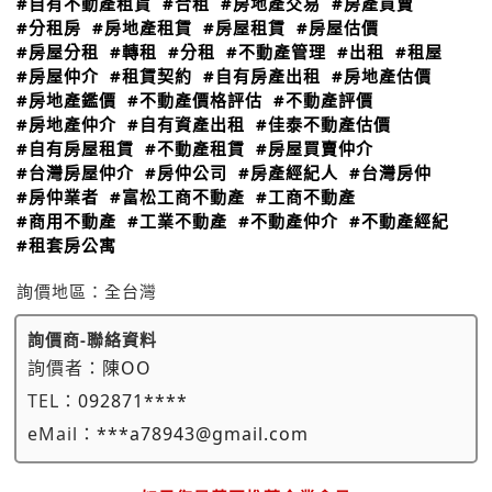
#自有不動產租賃
#合租
#房地產交易
#房產買賣
#分租房
#房地產租賃
#房屋租賃
#房屋估價
#房屋分租
#轉租
#分租
#不動產管理
#出租
#租屋
#房屋仲介
#租賃契約
#自有房產出租
#房地產估價
#房地產鑑價
#不動產價格評估
#不動產評價
#房地產仲介
#自有資產出租
#佳泰不動產估價
#自有房屋租賃
#不動產租賃
#房屋買賣仲介
#台灣房屋仲介
#房仲公司
#房產經紀人
#台灣房仲
#房仲業者
#富松工商不動產
#工商不動產
#商用不動產
#工業不動產
#不動產仲介
#不動產經紀
#租套房公寓
詢價地區：
全台灣
詢價商-聯絡資料
詢價者：
陳OO
TEL：
092871****
eMail：
***a78943@gmail.com