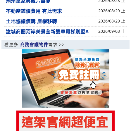
潮州皇家典藏六華夏
2026/08/28 止
不動產鑑價費用 有此需求
2026/08/29 止
土地協議價購 產權移轉
2026/08/29 止
塗城商圈河岸美景全新雙車電梯別墅A
2026/09/03 止
看更多-
商務會議物件
需求 >>